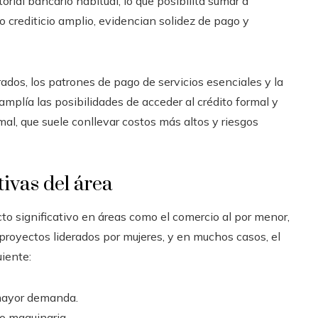
orial bancario habitual, lo que posibilita sumar a
o crediticio amplio, evidencian solidez de pago y
rados, los patrones de pago de servicios esenciales y la
amplía las posibilidades de acceder al crédito formal y
al, que suele conllevar costos más altos y riesgos
ivas del área
o significativo en áreas como el comercio al por menor,
os proyectos liderados por mujeres, y en muchos casos, el
uiente:
 mayor demanda.
 o maquinaria.