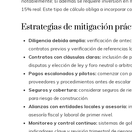
notablemente; si además se requiere inversión en m
15% real. Este tipo de cálculo obliga a incorporar c
Estrategias de mitigación prác
Diligencia debida amplia:
verificación de antece
contratos previos y verificación de referencias l
Contratos con cláusulas claras:
inclusión de 
disputas y elección de ley y foro neutral o arbitr
Pagos escalonados y pilotos:
comenzar con pro
proveedores y procedimientos antes de escalar 
Seguros y cobertura:
considerar seguros de ries
para riesgo de construcción.
Alianzas con entidades locales y asesoría:
in
asesoría fiscal y laboral de primer nivel.
Monitoreo y control continuo:
sistemas de gob
indicadores clave y revisión trimestral de riesgos